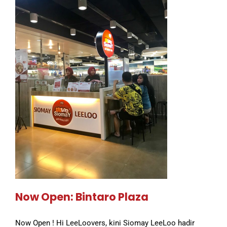
Now Open: Bintaro Plaza
Now Open ! Hi LeeLoovers, kini Siomay LeeLoo hadir