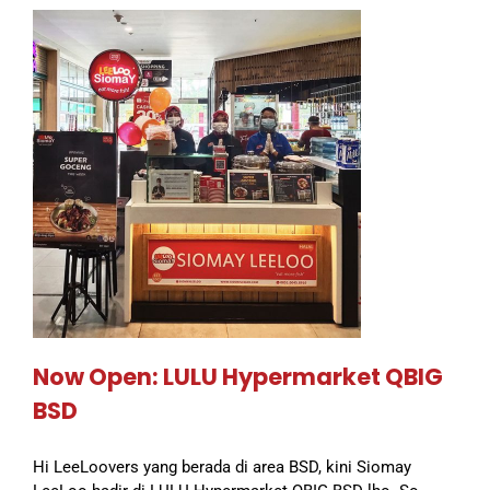
Now Open: LULU Hypermarket QBIG
BSD
Hi LeeLoovers yang berada di area BSD, kini Siomay